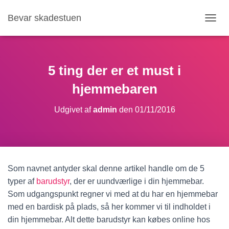
Bevar skadestuen
S
K
I
F
T
5 ting der er et must i
N
A
hjemmebaren
V
I
Udgivet af
admin
den
01/11/2016
G
A
T
I
O
N
Som navnet antyder skal denne artikel handle om de 5
typer af
barudstyr
, der er uundværlige i din hjemmebar.
Som udgangspunkt regner vi med at du har en hjemmebar
med en bardisk på plads, så her kommer vi til indholdet i
din hjemmebar. Alt dette barudstyr kan købes online hos