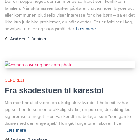
Der er næppe noget, der rammer os så hårdt som konflikter i
familien. Når skilsmissen banker på døren, arvestriden bryder ud,
eller kommunen pludselig viser interesse for dine børn – så er det
ikke kun juridiske problemer, du står overfor. Det er følelser i kog,
søvnløse nætter og spørgsmål, der
Læs mere
Af
Anders
,
1 år
siden
GENERELT
Fra skadestuen til kørestol
Min mor har altid været en utrolig aktiv kvinde. I hele mit liv har
jeg set hende som en urokkelig styrke, en person, der aldrig lod
sig bremse af noget. Hun var kendt i nabolaget som “den gamle
dame med den unge sjæl.” Hun gik lange ture i skoven hver
Læs mere
Af
Anders
,
2 år
siden