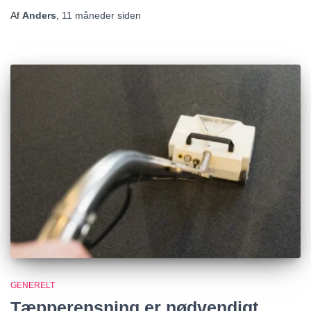
Af
Anders
,
11 måneder
siden
GENERELT
Tæpperensning er nødvendigt