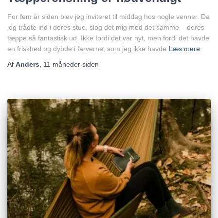
For fem år siden blev jeg inviteret til middag hos nogle venner. Da
jeg trådte ind i deres stue, slog det mig med det samme – deres
tæppe så fantastisk ud. Ikke fordi det var nyt, men fordi det havde
en friskhed og dybde i farverne, som jeg ikke havde
Læs mere
Af
Anders
,
11 måneder
siden