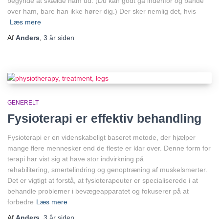
begynde at skælde ham ud. (Du kan godt gå indenfor og bande
over ham, bare han ikke hører dig.) Der sker nemlig det, hvis
Læs mere
Af
Anders
,
3 år
siden
GENERELT
Fysioterapi er effektiv behandling
Fysioterapi er en videnskabeligt baseret metode, der hjælper
mange flere mennesker end de fleste er klar over. Denne form for
terapi har vist sig at have stor indvirkning på
rehabilitering, smertelindring og genoptræning af muskelsmerter.
Det er vigtigt at forstå, at fysioterapeuter er specialiserede i at
behandle problemer i bevægeapparatet og fokuserer på at
forbedre
Læs mere
Af
Anders
,
3 år
siden