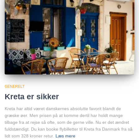
GENERELT
Kreta er sikker
Kreta har altid været danskernes absolutte favorit blandt de
græske øer. Men prisen på at komme dertil har holdt mange
tilbage fra at rejse så ofte, som de gerne ville. Nu er det ændret
fuldstændigt. Du kan booke flybilletter til Kreta fra Danmark fra så
lidt som 328 kroner retur.
Læs mere