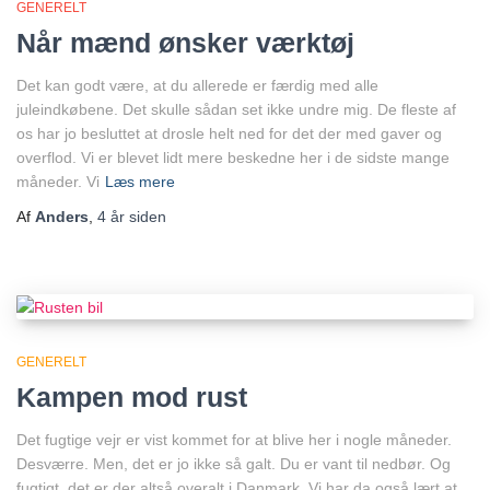
GENERELT
Når mænd ønsker værktøj
Det kan godt være, at du allerede er færdig med alle
juleindkøbene. Det skulle sådan set ikke undre mig. De fleste af
os har jo besluttet at drosle helt ned for det der med gaver og
overflod. Vi er blevet lidt mere beskedne her i de sidste mange
måneder. Vi
Læs mere
Af
Anders
,
4 år
siden
GENERELT
Kampen mod rust
Det fugtige vejr er vist kommet for at blive her i nogle måneder.
Desværre. Men, det er jo ikke så galt. Du er vant til nedbør. Og
fugtigt, det er der altså overalt i Danmark. Vi har da også lært at