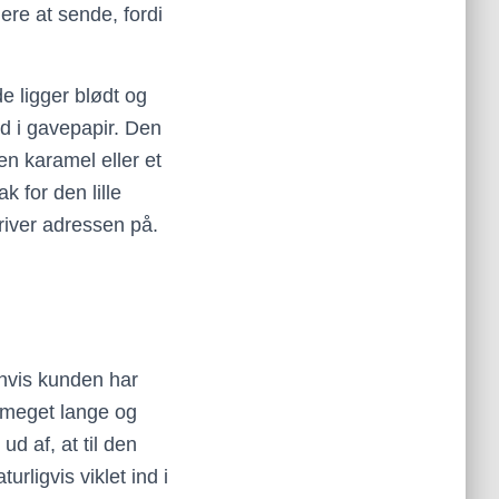
ere at sende, fordi
e ligger blødt og
d i gavepapir. Den
 en karamel eller et
 for den lille
river adressen på.
hvis kunden har
r meget lange og
d af, at til den
rligvis viklet ind i