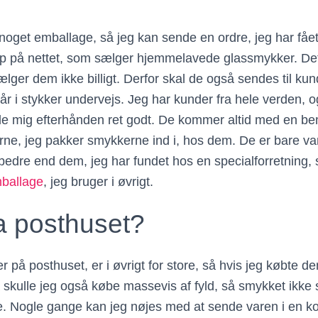
 noget emballage, så jeg kan sende en ordre, jeg har fået
hop på nettet, som sælger hjemmelavede glassmykker. Det 
lger dem ikke billigt. Derfor skal de også sendes til ku
år i stykker undervejs. Jeg har kunder fra hele verden, 
de mig efterhånden ret godt. De kommer altid med en b
ne, jeg pakker smykkerne ind i, hos dem. De er bare vanv
r bedre end dem, jeg har fundet hos en specialforretning, 
ballage
, jeg bruger i øvrigt.
a posthuset?
 på posthuset, er i øvrigt for store, så hvis jeg købte 
skulle jeg også købe massevis af fyld, så smykket ikke s
de. Nogle gange kan jeg nøjes med at sende varen i en k