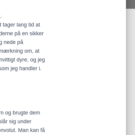
.
tager lang tid at
nderne på en sikker
og nede på
emærkning om, at
ittigt dyre, og jeg
som jeg handler i.
dem og brugte dem
lår sig under
onvolut. Man kan få