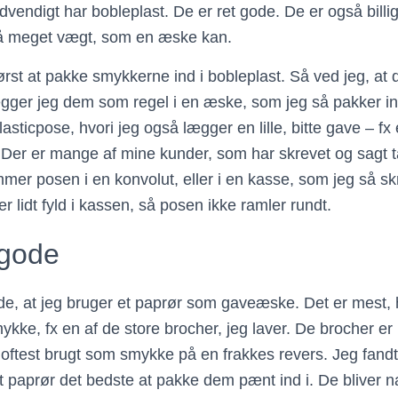
dvendigt har bobleplast. De er ret gode. De er også billig
så meget vægt, som en æske kan.
ørst at pakke smykkerne ind i bobleplast. Så ved jeg, at d
lægger jeg dem som regel i en æske, som jeg så pakker in
plasticpose, hvori jeg også lægger en lille, bitte gave – fx
 Der er mange af mine kunder, som har skrevet og sagt tak
mer posen i en konvolut, eller i en kasse, som jeg så sk
 lidt fyld i kassen, så posen ikke ramler rundt.
 gode
e, at jeg bruger et paprør som gaveæske. Det er mest, 
smykke, fx en af de store brocher, jeg laver. De brocher e
 oftest brugt som smykke på en frakkes revers. Jeg fandt u
 paprør det bedste at pakke dem pænt ind i. De bliver natu