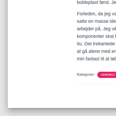
bobleplast først. J
Forleden, da jeg va
satte en masse idee
arbejder på. Jeg vi
komponenter skal k
itu. Det trekantede
at gå alene med en 
min fantasi til at l
Kategorier:
GENERELT