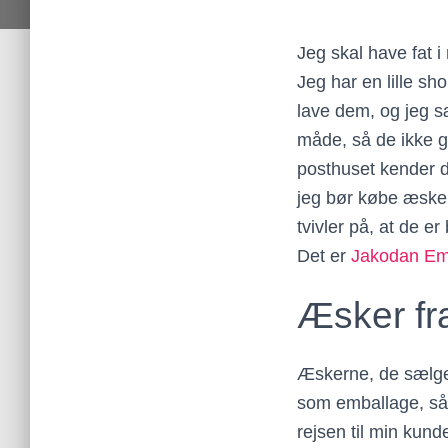
Jeg skal have fat i
Jeg har en lille s
lave dem, og jeg sæ
måde, så de ikke g
posthuset kender 
jeg bør købe æsker
tvivler på, at de e
Det er
Jakodan Em
Æsker fr
Æskerne, de sælger
som emballage, så 
rejsen til min kun