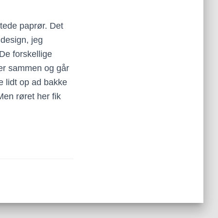
ntede paprør. Det
 design, jeg
De forskellige
øder sammen og går
e lidt op ad bakke
Men røret her fik