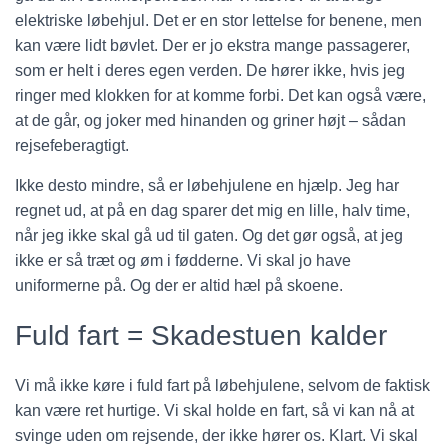
elektriske løbehjul. Det er en stor lettelse for benene, men
kan være lidt bøvlet. Der er jo ekstra mange passagerer,
som er helt i deres egen verden. De hører ikke, hvis jeg
ringer med klokken for at komme forbi. Det kan også være,
at de går, og joker med hinanden og griner højt – sådan
rejsefeberagtigt.
Ikke desto mindre, så er løbehjulene en hjælp. Jeg har
regnet ud, at på en dag sparer det mig en lille, halv time,
når jeg ikke skal gå ud til gaten. Og det gør også, at jeg
ikke er så træt og øm i fødderne. Vi skal jo have
uniformerne på. Og der er altid hæl på skoene.
Fuld fart = Skadestuen kalder
Vi må ikke køre i fuld fart på løbehjulene, selvom de faktisk
kan være ret hurtige. Vi skal holde en fart, så vi kan nå at
svinge uden om rejsende, der ikke hører os. Klart. Vi skal