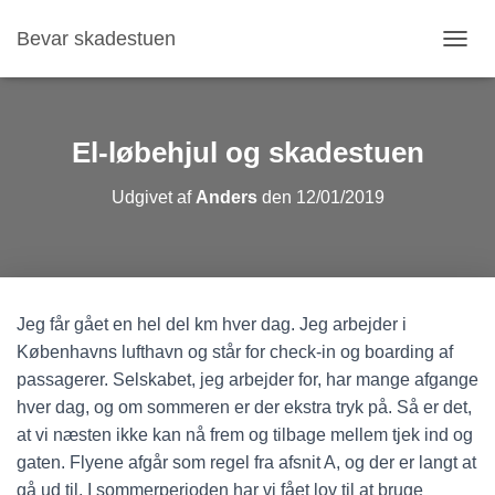
Bevar skadestuen
S
K
I
F
T
El-løbehjul og skadestuen
N
A
Udgivet af
Anders
den
12/01/2019
V
I
G
A
T
I
Jeg får gået en hel del km hver dag. Jeg arbejder i
O
N
Københavns lufthavn og står for check-in og boarding af
passagerer. Selskabet, jeg arbejder for, har mange afgange
hver dag, og om sommeren er der ekstra tryk på. Så er det,
at vi næsten ikke kan nå frem og tilbage mellem tjek ind og
gaten. Flyene afgår som regel fra afsnit A, og der er langt at
gå ud til. I sommerperioden har vi fået lov til at bruge