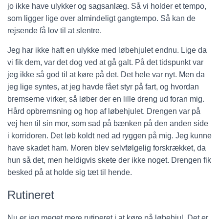
jo ikke have ulykker og sagsanlæg. Så vi holder et tempo,
som ligger lige over almindeligt gangtempo. Så kan de
rejsende få lov til at slentre.
Jeg har ikke haft en ulykke med løbehjulet endnu. Lige da
vi fik dem, var det dog ved at gå galt. På det tidspunkt var
jeg ikke så god til at køre på det. Det hele var nyt. Men da
jeg lige syntes, at jeg havde fået styr på fart, og hvordan
bremserne virker, så løber der en lille dreng ud foran mig.
Hård opbremsning og hop af løbehjulet. Drengen var på
vej hen til sin mor, som sad på bænken på den anden side
i korridoren. Det løb koldt ned ad ryggen på mig. Jeg kunne
have skadet ham. Moren blev selvfølgelig forskrækket, da
hun så det, men heldigvis skete der ikke noget. Drengen fik
besked på at holde sig tæt til hende.
Rutineret
Nu er jeg meget mere rutineret i at køre på løbehjul. Det er