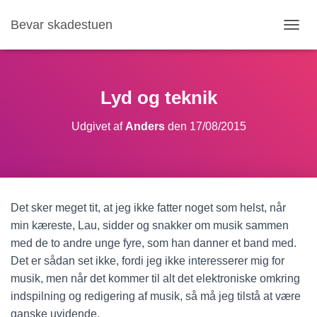
Bevar skadestuen
S
K
I
F
T
Lyd og teknik
N
A
Udgivet af
Anders
den
17/08/2015
V
I
G
A
T
I
Det sker meget tit, at jeg ikke fatter noget som helst, når
O
N
min kæreste, Lau, sidder og snakker om musik sammen
med de to andre unge fyre, som han danner et band med.
Det er sådan set ikke, fordi jeg ikke interesserer mig for
musik, men når det kommer til alt det elektroniske omkring
indspilning og redigering af musik, så må jeg tilstå at være
ganske uvidende.