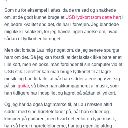
Som nu for eksempel i aftes, da de tre sad og snakkede
om, at de godt kunne bruge et
USB lydkort (som dette her
) i
en bedre kvalitet end det, de har i forvejen. Jeg blandede
mig ikke i snakken, for jeg havde ingen anelse om, hvad
sådan et lydkort er for noget.
Men det fortalte Lau mig noget om, da jeg senere spurgte
ham om det. Så jeg kan forstå, at det faktisk ikke bare er et
lille kort, men en boks, man forbinder til sin computer via et
USB stik. Derefter kan man bruge lydkortet til at lagre
musik, og Lau fortalte, at når han sidder alene og øver sig
på sin
guitar
, så bliver han akkompagneret af musik, som
han tidligere har indspillet og lagret på sådan et lydkort.
Og jeg har da også lagt mærke til, at Lau næsten altid
sidder med sine høretelefoner på, når han sidder og
klimprer på guitaren, men hvad det er for en type musik,
han så hører i høretelefonerne, har jeg egentlig aldrig