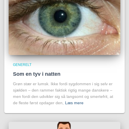
GENERELT
Som en tyv i natten
Grøn stær er lumsk. Ikke fordi sygdommen i sig selv er
sjælden – den rammer faktisk rigtig mange danskere –
men fordi den udvikler sig så langsomt og smertefrit, at
de fleste først opdager den,
Læs mere