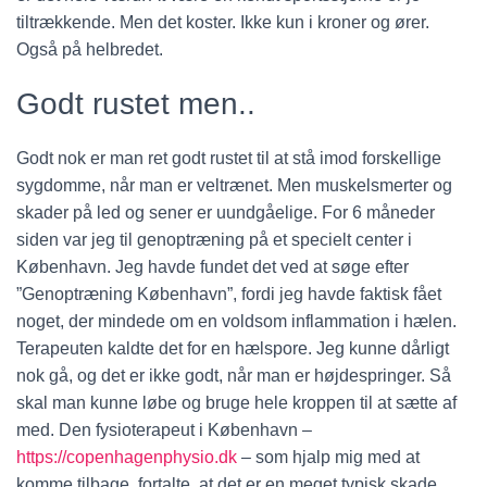
tiltrækkende. Men det koster. Ikke kun i kroner og ører.
Også på helbredet.
Godt rustet men..
Godt nok er man ret godt rustet til at stå imod forskellige
sygdomme, når man er veltrænet. Men muskelsmerter og
skader på led og sener er uundgåelige. For 6 måneder
siden var jeg til genoptræning på et specielt center i
København. Jeg havde fundet det ved at søge efter
”Genoptræning København”, fordi jeg havde faktisk fået
noget, der mindede om en voldsom inflammation i hælen.
Terapeuten kaldte det for en hælspore. Jeg kunne dårligt
nok gå, og det er ikke godt, når man er højdespringer. Så
skal man kunne løbe og bruge hele kroppen til at sætte af
med. Den fysioterapeut i København –
https://copenhagenphysio.dk
– som hjalp mig med at
komme tilbage, fortalte, at det er en meget typisk skade,