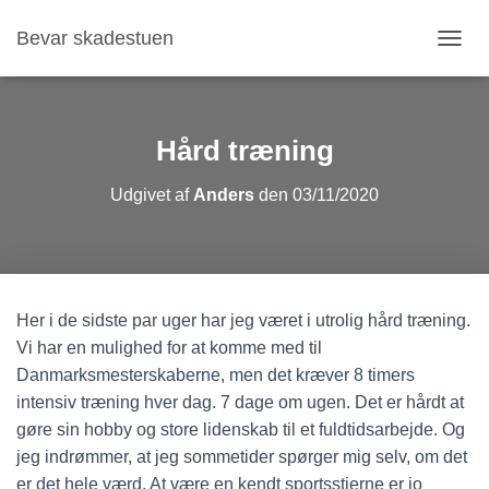
Bevar skadestuen
S
K
I
F
T
Hård træning
N
A
Udgivet af
Anders
den
03/11/2020
V
I
G
A
T
I
Her i de sidste par uger har jeg været i utrolig hård træning.
O
N
Vi har en mulighed for at komme med til
Danmarksmesterskaberne, men det kræver 8 timers
intensiv træning hver dag. 7 dage om ugen. Det er hårdt at
gøre sin hobby og store lidenskab til et fuldtidsarbejde. Og
jeg indrømmer, at jeg sommetider spørger mig selv, om det
er det hele værd. At være en kendt sportsstjerne er jo