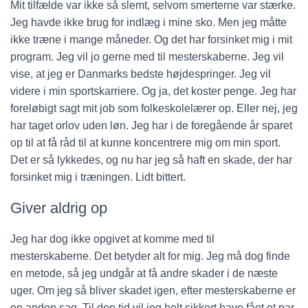
Mit tilfælde var ikke så slemt, selvom smerterne var stærke.
Jeg havde ikke brug for indlæg i mine sko. Men jeg måtte
ikke træne i mange måneder. Og det har forsinket mig i mit
program. Jeg vil jo gerne med til mesterskaberne. Jeg vil
vise, at jeg er Danmarks bedste højdespringer. Jeg vil
videre i min sportskarriere. Og ja, det koster penge. Jeg har
foreløbigt sagt mit job som folkeskolelærer op. Eller nej, jeg
har taget orlov uden løn. Jeg har i de foregående år sparet
op til at få råd til at kunne koncentrere mig om min sport.
Det er så lykkedes, og nu har jeg så haft en skade, der har
forsinket mig i træningen. Lidt bittert.
Giver aldrig op
Jeg har dog ikke opgivet at komme med til
mesterskaberne. Det betyder alt for mig. Jeg må dog finde
en metode, så jeg undgår at få andre skader i de næste
uger. Om jeg så bliver skadet igen, efter mesterskaberne er
en anden sag. Til den tid vil jeg helt sikkert have fået et par