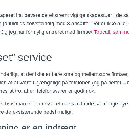
ageret i at bevare de ekstremt vigtige skadestuer i de så
 jo fuldtids selvstændig med 8 ansatte. Det er ikke alle
 Og jeg har for nylig entreret med firmaet
Topcall, som n
et” service
underligt, at der ikke er flere små og mellemstore firmaer, 
heden af at være tilgængelige på telefonen (og på nettet 
s at tro, at en telefonsvarer er godt nok.
ke, hvis man er interesseret i dels at lande så mange ny
ere de eksisterende bedst muligt.
ning er en indtægt