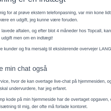
ig for at prøve ekstern telefonpasning, var min kone lid
 være en udgift, jeg kunne være foruden.
lavede aftalen, og efter blot 4 måneder hos Topcall, kan 
 udgift men om en indtægt!
ye kunder og fra mersalg til eksisterende overvejer LANG
e min chat også
vice, hvor de kan overtage live-chat på hjemmesiden, og 
skal undervurdere, har jeg erfaret.
mp kode på min hjemmeside har de overtaget opgaven, o
ætning til mig, der ofte må forlade kontoret.