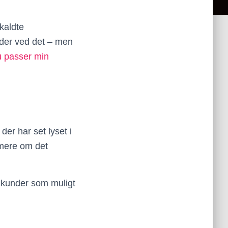
kaldte
, der ved det – men
u passer min
der har set lyset i
– mere om det
e kunder som muligt