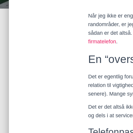
Når jeg ikke er eng
randområder, er jeg
sådan er det altså.
firmatelefon
.
En “overs
Det er egentlig for
relation til vigtig
senere). Mange syne
Det er det altså ik
og dels i at servic
Telefonpas