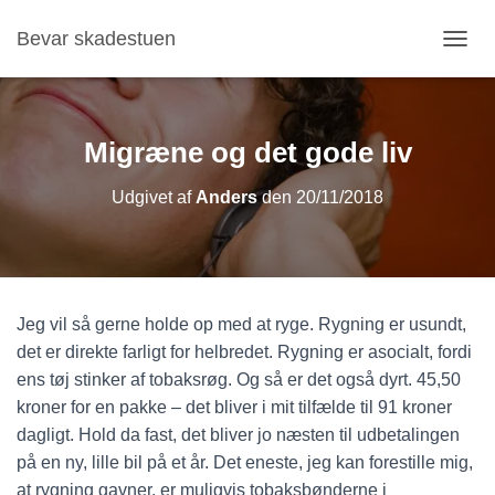
Bevar skadestuen
S
K
I
F
T
Migræne og det gode liv
N
A
Udgivet af
Anders
den
20/11/2018
V
I
G
A
T
I
Jeg vil så gerne holde op med at ryge. Rygning er usundt,
O
N
det er direkte farligt for helbredet. Rygning er asocialt, fordi
ens tøj stinker af tobaksrøg. Og så er det også dyrt. 45,50
kroner for en pakke – det bliver i mit tilfælde til 91 kroner
dagligt. Hold da fast, det bliver jo næsten til udbetalingen
på en ny, lille bil på et år. Det eneste, jeg kan forestille mig,
at rygning gavner, er muligvis tobaksbønderne i