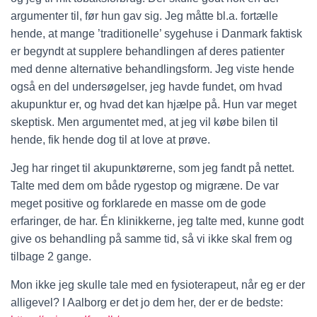
argumenter til, før hun gav sig. Jeg måtte bl.a. fortælle
hende, at mange ’traditionelle’ sygehuse i Danmark faktisk
er begyndt at supplere behandlingen af deres patienter
med denne alternative behandlingsform. Jeg viste hende
også en del undersøgelser, jeg havde fundet, om hvad
akupunktur er, og hvad det kan hjælpe på. Hun var meget
skeptisk. Men argumentet med, at jeg vil købe bilen til
hende, fik hende dog til at love at prøve.
Jeg har ringet til akupunktørerne, som jeg fandt på nettet.
Talte med dem om både rygestop og migræne. De var
meget positive og forklarede en masse om de gode
erfaringer, de har. Én klinikkerne, jeg talte med, kunne godt
give os behandling på samme tid, så vi ikke skal frem og
tilbage 2 gange.
Mon ikke jeg skulle tale med en fysioterapeut, når eg er der
alligevel? I Aalborg er det jo dem her, der er de bedste: