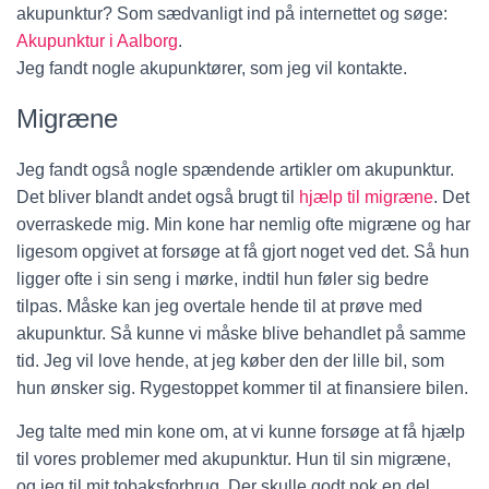
akupunktur? Som sædvanligt ind på internettet og søge:
Akupunktur i Aalborg
.
Jeg fandt nogle akupunktører, som jeg vil kontakte.
Migræne
Jeg fandt også nogle spændende artikler om akupunktur.
Det bliver blandt andet også brugt til
hjælp til migræne
. Det
overraskede mig. Min kone har nemlig ofte migræne og har
ligesom opgivet at forsøge at få gjort noget ved det. Så hun
ligger ofte i sin seng i mørke, indtil hun føler sig bedre
tilpas. Måske kan jeg overtale hende til at prøve med
akupunktur. Så kunne vi måske blive behandlet på samme
tid. Jeg vil love hende, at jeg køber den der lille bil, som
hun ønsker sig. Rygestoppet kommer til at finansiere bilen.
Jeg talte med min kone om, at vi kunne forsøge at få hjælp
til vores problemer med akupunktur. Hun til sin migræne,
og jeg til mit tobaksforbrug. Der skulle godt nok en del