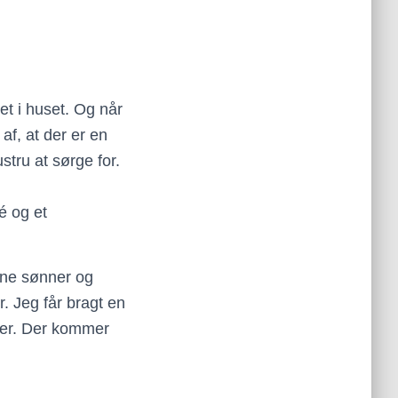
et i huset. Og når
af, at der er en
tru at sørge for.
é og et
ine sønner og
r. Jeg får bragt en
aber. Der kommer