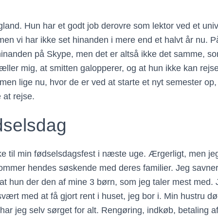
gland. Hun har et godt job derovre som lektor ved et univ
 men vi har ikke set hinanden i mere end et halvt år nu. 
er hinanden på Skype, men det er altså ikke det samme, s
ller mig, at smitten galopperer, og at hun ikke kan rejse
, men lige nu, hvor de er ved at starte et nyt semester op,
 at rejse.
dselsdag
 til min fødselsdagsfest i næste uge. Ærgerligt, men jeg
kommer hendes søskende med deres familier. Jeg savne
t hun der den af mine 3 børn, som jeg taler mest med. J
vært med at få gjort rent i huset, jeg bor i. Min hustru dø
har jeg selv sørget for alt. Rengøring, indkøb, betaling a