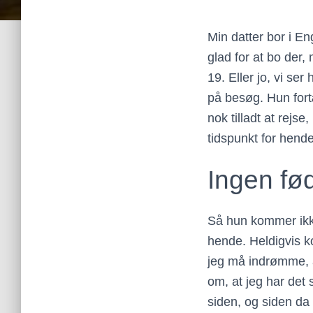
Min datter bor i En
glad for at bo der,
19. Eller jo, vi s
på besøg. Hun fortæ
nok tilladt at rejse
tidspunkt for hende
Ingen fø
Så hun kommer ikke
hende. Heldigvis 
jeg må indrømme, a
om, at jeg har det s
siden, og siden da 