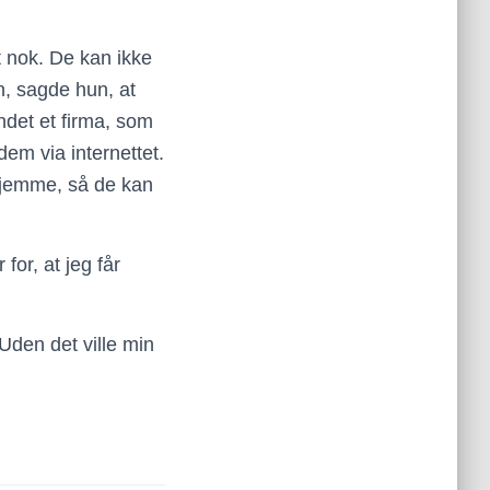
t nok. De kan ikke
n, sagde hun, at
ndet et firma, som
dem via internettet.
 hjemme, så de kan
for, at jeg får
 Uden det ville min