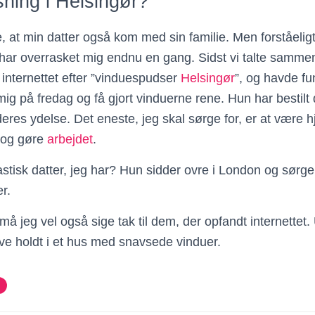
ning i Helsingør?
, at min datter også kom med sin familie. Men forståelig
har overrasket mig endnu en gang. Sidst vi talte samme
internettet efter ”vinduespudser
Helsingør
”, og havde fu
g på fredag og få gjort vinduerne rene. Hun har bestilt 
deres ydelse. Det eneste, jeg skal sørge for, er at være
 og gøre
arbejdet
.
astisk datter, jeg har? Hun sidder ovre i London og sørger 
r.
 må jeg vel også sige tak til dem, der opfandt internettet.
ive holdt i et hus med snavsede vinduer.