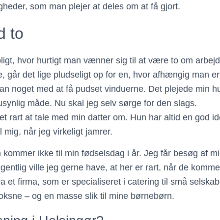
gheder, som man plejer at deles om at få gjort.
 to
oligt, hvor hurtigt man vænner sig til at være to om arbejd
, går det lige pludseligt op for en, hvor afhængig man er 
an noget med at få pudset vinduerne. Det plejede min hus
usynlig måde. Nu skal jeg selv sørge for den slags.
et rart at tale med min datter om. Hun har altid en god id
 mig, når jeg virkeligt jamrer.
kommer ikke til min fødselsdag i år. Jeg får besøg af m
egentlig ville jeg gerne have, at her er rart, når de komme
ra et firma, som er specialiseret i catering til små selsk
voksne – og en masse slik til mine børnebørn.