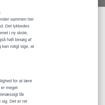
s
ekender sammen her
und. Det lykkedes
mmet i ny skole,
gså haft besøg af
an roligt sige, at
lighed for at lære
er meget
gelmæssigt får
 sig. Det er ret