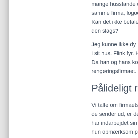
mange husstande ud
samme firma, logo
Kan det ikke betal
den slags?
Jeg kunne ikke dy 
i sit hus. Flink fyr
Da han og hans kon
rengøringsfirmaet.
Pålideligt
Vi talte om firmae
de sender ud, er d
har indarbejdet sin
hun opmærksom på d