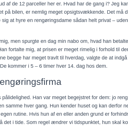
 af de 12 parceller her er. Hvad har de gang i? Jeg kan 
et på bilen, er nemlig meget opsigtsvækkende. Det må d
e sig at hyre en rengøringsdame sådan helt privat – ude
mig, men spurgte en dag min nabo om, hvad han betalte fo
. Han fortalte mig, at prisen er meget rimelig i forhold til d
e begge har meget travlt til hverdag, valgte de at indgå
 De kommer i 5 – 6 timer hver 14. dag hos dem.
 rengøringsfirma
ts pålidelighed. Han var meget begejstret for dem: jo r
en samme hver gang. Hun kender huset og kan derfor ne
 egen rutine. Hvis hun af en eller anden grund er forhind
et i tide. Som regel ændrer vi tidspunktet, hun skal k