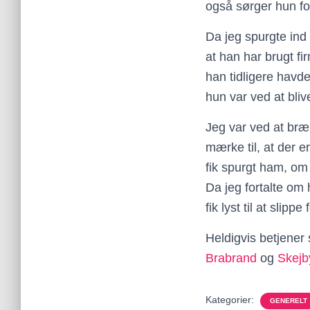
også sørger hun for
Da jeg spurgte ind 
at han har brugt fi
han tidligere havd
hun var ved at bliv
Jeg var ved at bræ
mærke til, at der 
fik spurgt ham, om 
Da jeg fortalte om
fik lyst til at slip
Heldigvis betjene
Brabrand
og
Skejb
Kategorier:
GENERELT