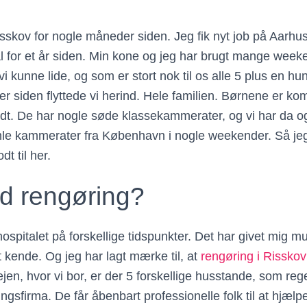
 Risskov for nogle måneder siden. Jeg fik nyt job på Aarhu
al for et år siden. Min kone og jeg har brugt mange we
 vi kunne lide, og som er stort nok til os alle 5 plus en h
r siden flyttede vi herind. Hele familien. Børnene er ko
dt. De har nogle søde klassekammerater, og vi har da o
le kammerater fra København i nogle weekender. Så jeg k
dt til her.
d rengøring?
ospitalet på forskellige tidspunkter. Det har givet mig mu
at kende. Og jeg har lagt mærke til, at
rengøring i Risskov
jen, hvor vi bor, er der 5 forskellige husstande, som re
ngsfirma. De får åbenbart professionelle folk til at hjælpe