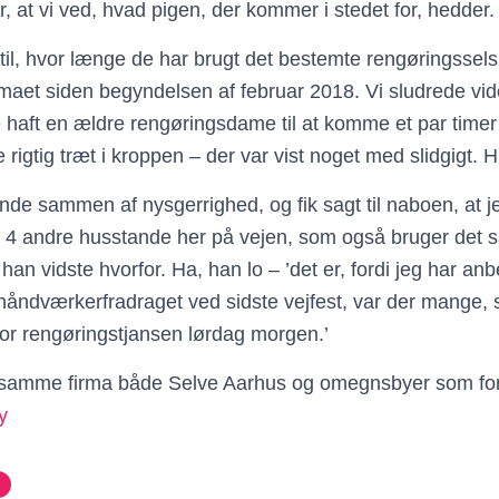
, at vi ved, hvad pigen, der kommer i stedet for, hedder.
til, hvor længe de har brugt det bestemte rengøringsselsk
rmaet siden begyndelsen af februar 2018. Vi sludrede vide
e haft en ældre rengøringsdame til at komme et par tim
e rigtig træt i kroppen – der var vist noget med slidgigt.
nde sammen af nysgerrighed, og fik sagt til naboen, at j
er 4 andre husstande her på vejen, som også bruger det
han vidste hvorfor. Ha, han lo – ’det er, fordi jeg har anbe
 håndværkerfradraget ved sidste vejfest, var der mange, 
pe for rengøringstjansen lørdag morgen.’
r samme firma både Selve Aarhus og omegnsbyer som fo
y