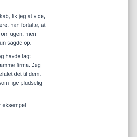
ab, fik jeg at vide,
re, han fortalte, at
er om ugen, men
 Hun sagde op.
eg havde lagt
 samme firma. Jeg
falet det til dem.
som lige pludselig
r eksempel