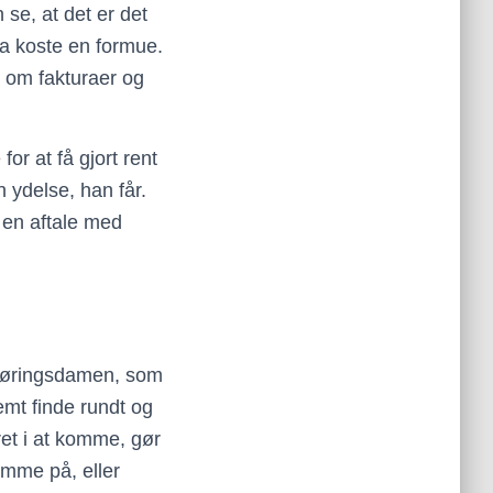
se, at det er det
a koste en formue.
n om fakturaer og
r at få gjort rent
en ydelse, han får.
 en aftale med
engøringsdamen, som
mt finde rundt og
ret i at komme, gør
omme på, eller