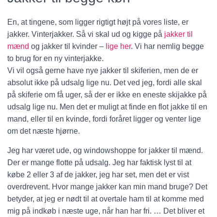
En, at tingene, som ligger rigtigt højt på vores liste, er
jakker. Vinterjakker. Så vi skal ud og kigge på
jakker til
mænd
og jakker til kvinder –
lige her
. Vi har nemlig begge
to brug for en ny vinterjakke.
Vi vil også gerne have nye jakker til skiferien, men de er
absolut ikke på udsalg lige nu. Det ved jeg, fordi alle skal
på skiferie om få uger, så der er ikke en eneste skijakke på
udsalg lige nu. Men det er muligt at finde en flot jakke til en
mand, eller til en kvinde, fordi foråret ligger og venter lige
om det næste hjørne.
Jeg har været ude, og windowshoppe for jakker til mænd.
Der er mange flotte på udsalg. Jeg har faktisk lyst til at
købe 2 eller 3 af de jakker, jeg har set, men det er vist
overdrevent. Hvor mange jakker kan min mand bruge? Det
betyder, at jeg er nødt til at overtale ham til at komme med
mig på indkøb i næste uge, når han har fri. … Det bliver et