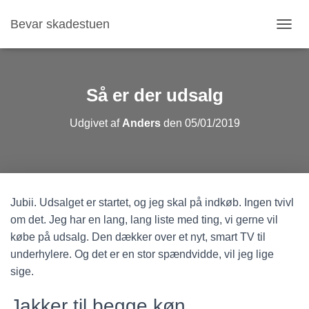
Bevar skadestuen
S
K
I
F
T
Så er der udsalg
N
A
Udgivet af
Anders
den
05/01/2019
V
I
G
A
T
I
Jubii. Udsalget er startet, og jeg skal på indkøb. Ingen tvivl
O
N
om det. Jeg har en lang, lang liste med ting, vi gerne vil
købe på udsalg. Den dækker over et nyt, smart TV til
underhylere. Og det er en stor spændvidde, vil jeg lige
sige.
Jakker til begge køn