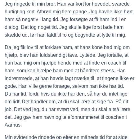
Jeg ringede til min bror. Han var kort for hovedet, svarede
hurtigt og kort. Afbrød mig flere gange. Jeg havde ikke hørt
ham så negativ i lang tid. Jeg forsøgte at få ham ind i en
dialog. Det tog noget tid. Jeg skulle lige først lade ham
skælde ud, før han faldt til ro og begyndte at lytte til mig.
Da jeg fik lov til at forklare ham, at hans kone bad mig om
hjælp, blev han fuldstændigt tavs. Lyttede. Jeg fortalte, at
hun bad mig om hjælpe hende med at finde en coach til
ham, som kan hjælpe ham med at håndtere stress. Han
indrømmede, at han havde lagt mærke til, at tingene ikke er
gode. Han ville gerne forsøge, selvom han ikke har tid.
Du har tid, fordi, hvis du ikke har den, så har du intet lige
om lidt! Det handler om, at du skal lære at sige fra. På dit
job. Det ved jeg, du har svært ved, men du skal altså lære
det. Jeg gav ham navn og telefonnummeret til coachen i
Aarhus.
Min svigerinde ringede op efter en måneds tid for at sige