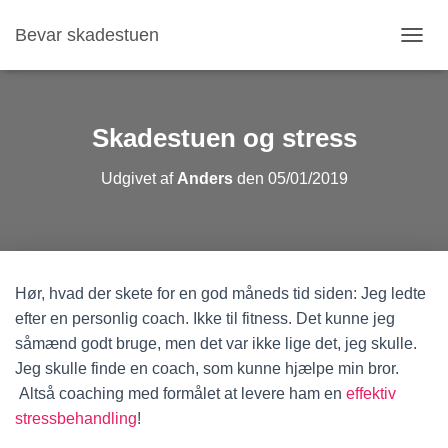
Bevar skadestuen
S
K
I
F
T
Skadestuen og stress
N
A
Udgivet af
Anders
den
05/01/2019
V
I
G
A
T
I
Hør, hvad der skete for en god måneds tid siden: Jeg ledte
O
N
efter en personlig coach. Ikke til fitness. Det kunne jeg
såmænd godt bruge, men det var ikke lige det, jeg skulle.
Jeg skulle finde en coach, som kunne hjælpe min bror.
Altså coaching med formålet at levere ham en
effektiv
stressbehandling
!