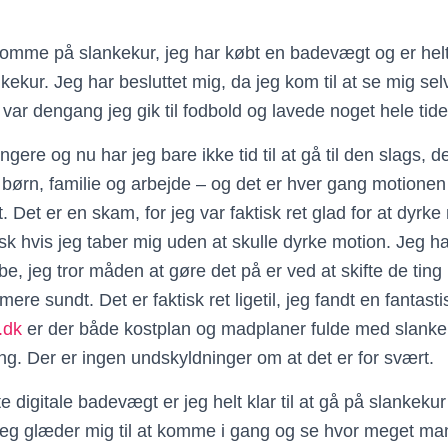
t komme på slankekur, jeg har købt en badevægt og er helt 
kur. Jeg har besluttet mig, da jeg kom til at se mig sel
 var dengang jeg gik til fodbold og lavede noget hele tide
gere og nu har jeg bare ikke tid til at gå til den slags, de
børn, familie og arbejde – og det er hver gang motione
t. Det er en skam, for jeg var faktisk ret glad for at dyrke
isk hvis jeg taber mig uden at skulle dyrke motion. Jeg ha
tabe, jeg tror måden at gøre det på er ved at skifte de tin
re sundt. Det er faktisk ret ligetil, jeg fandt en fantasti
.dk
er der både kostplan og madplaner fulde med slanke
. Der er ingen undskyldninger om at det er for svært.
digitale badevægt er jeg helt klar til at gå på slankeku
 Jeg glæder mig til at komme i gang og se hvor meget ma