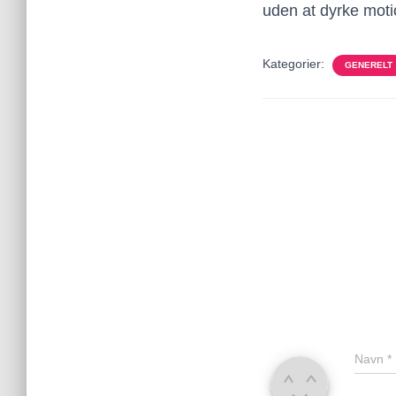
uden at dyrke motio
Kategorier:
GENERELT
Navn
*