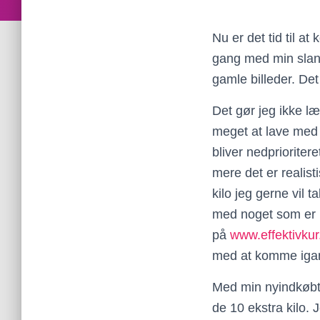
Nu er det tid til a
gang med min slanke
gamle billeder. Det
Det gør jeg ikke læn
meget at lave med 
bliver nedprioritere
mere det er realist
kilo jeg gerne vil 
med noget som er me
på
www.effektivkur
med at komme igang
Med min nyindkøbte 
de 10 ekstra kilo.