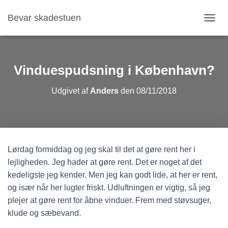
Bevar skadestuen
S
K
I
F
T
Vinduespudsning i København?
N
A
Udgivet af
Anders
den
08/11/2018
V
I
G
A
T
I
Lørdag formiddag og jeg skal til det at gøre rent her i
O
N
lejligheden. Jeg hader at gøre rent. Det er noget af det
kedeligste jeg kender. Men jeg kan godt lide, at her er rent,
og især når her lugter friskt. Udluftningen er vigtig, så jeg
plejer at gøre rent for åbne vinduer. Frem med støvsuger,
klude og sæbevand.