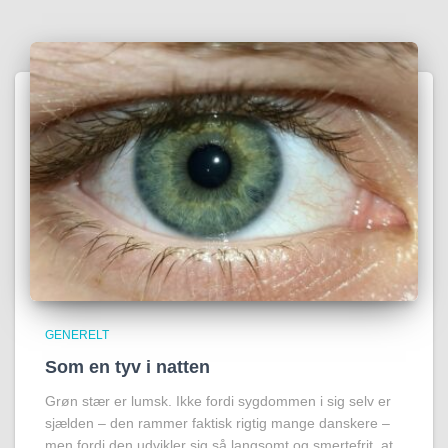
GENERELT
Som en tyv i natten
Grøn stær er lumsk. Ikke fordi sygdommen i sig selv er
sjælden – den rammer faktisk rigtig mange danskere –
men fordi den udvikler sig så langsomt og smertefrit, at