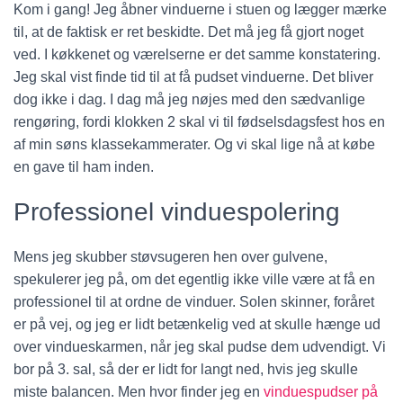
Kom i gang! Jeg åbner vinduerne i stuen og lægger mærke
til, at de faktisk er ret beskidte. Det må jeg få gjort noget
ved. I køkkenet og værelserne er det samme konstatering.
Jeg skal vist finde tid til at få pudset vinduerne. Det bliver
dog ikke i dag. I dag må jeg nøjes med den sædvanlige
rengøring, fordi klokken 2 skal vi til fødselsdagsfest hos en
af min søns klassekammerater. Og vi skal lige nå at købe
en gave til ham inden.
Professionel vinduespolering
Mens jeg skubber støvsugeren hen over gulvene,
spekulerer jeg på, om det egentlig ikke ville være at få en
professionel til at ordne de vinduer. Solen skinner, foråret
er på vej, og jeg er lidt betænkelig ved at skulle hænge ud
over vindueskarmen, når jeg skal pudse dem udvendigt. Vi
bor på 3. sal, så der er lidt for langt ned, hvis jeg skulle
miste balancen. Men hvor finder jeg en
vinduespudser på